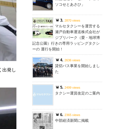
ソコせとあさひ」
3.
2870 views
マルセタクシーを運営する
瀬戸自動車運送株式会社が
ジブリパーク（愛・地球博
記念公園）行きの専用ラッピングタクシ
ーの 運行を開始！
4.
2636 views
貸切バス事業を開始しまし
く出発し
た
5.
2499 views
タクシー運賃改定のご案内
6.
2365 views
中部経済新聞に掲載