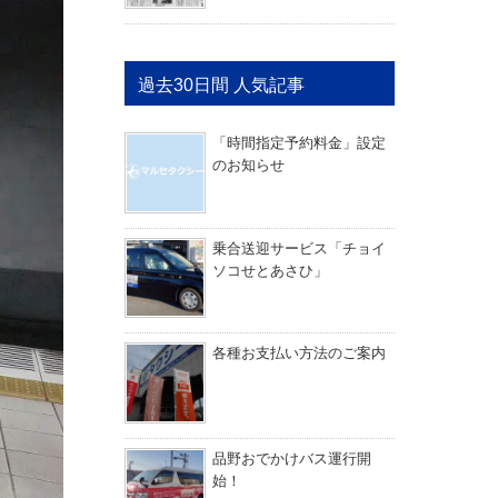
過去30日間 人気記事
「時間指定予約料金」設定
のお知らせ
乗合送迎サービス「チョイ
ソコせとあさひ」
各種お支払い方法のご案内
品野おでかけバス運行開
始！