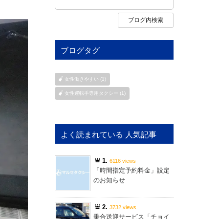
ブログタグ
女性働きやすい (1)
女性運転手専用タクシー (1)
よく読まれている 人気記事
1.
6116 views
「時間指定予約料金」設定
のお知らせ
2.
3732 views
乗合送迎サービス「チョイ