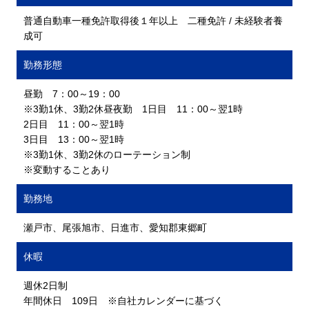
普通自動車一種免許取得後１年以上 二種免許 / 未経験者養
成可
勤務形態
昼勤 7：00～19：00
※3勤1休、3勤2休昼夜勤 1日目 11：00～翌1時
2日目 11：00～翌1時
3日目 13：00～翌1時
※3勤1休、3勤2休のローテーション制
※変動することあり
勤務地
瀬戸市、尾張旭市、日進市、愛知郡東郷町
休暇
週休2日制
年間休日 109日 ※自社カレンダーに基づく