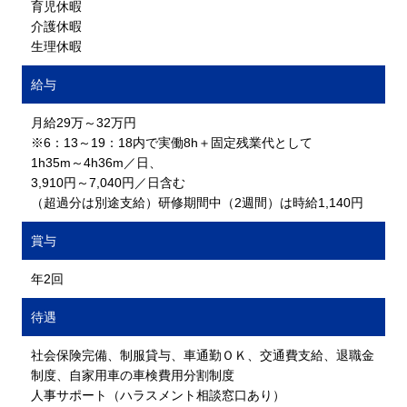
育児休暇
介護休暇
生理休暇
給与
月給29万～32万円
※6：13～19：18内で実働8h＋固定残業代として
1h35m～4h36m／日、
3,910円～7,040円／日含む
（超過分は別途支給）研修期間中（2週間）は時給1,140円
賞与
年2回
待遇
社会保険完備、制服貸与、車通勤ＯＫ、交通費支給、退職金
制度、自家用車の車検費用分割制度
人事サポート（ハラスメント相談窓口あり）