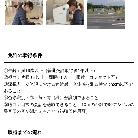
免許の取得条件
①年齢：満19歳以上（普通免許取得後1年以上）
②視力：片眼0.5以上、両眼0.8以上（眼鏡、コンタクト可）
③深視力：立体視における遠近感、立体感を測る検査で2cm以下で
あること
④色彩識別：赤・黄・青（緑）が識別できること
⑤聴力：日常の会話を聴取できること、10ｍの距離で90デシベルの
警音器の音が聞こえること（補聴器使用可）
取得までの流れ