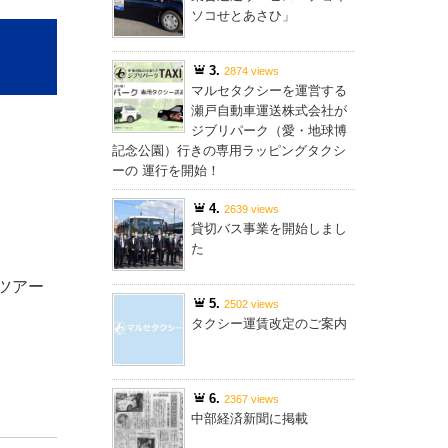
ソコせとあさひ」
3.
2874 views
マルセタクシーを運営する
瀬戸自動車運送株式会社が
ジブリパーク（愛・地球博
記念公園）行きの専用ラッピングタクシ
ーの 運行を開始！
4.
2639 views
貸切バス事業を開始しまし
た
ツアー
5.
2502 views
り
タクシー運賃改定のご案内
6.
2367 views
中部経済新聞に掲載