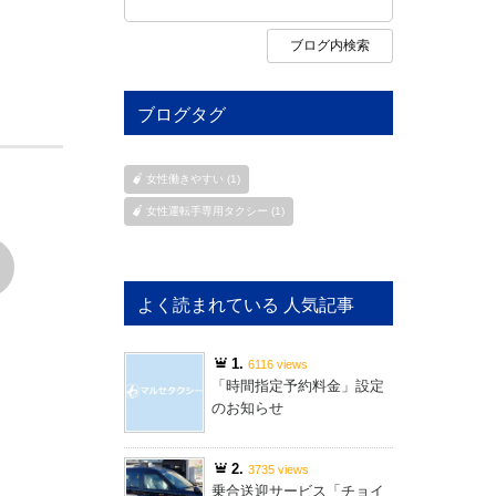
ブログタグ
女性働きやすい (1)
女性運転手専用タクシー (1)
よく読まれている 人気記事
1.
6116 views
「時間指定予約料金」設定
のお知らせ
2.
3735 views
乗合送迎サービス「チョイ