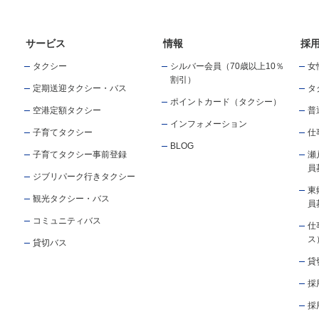
サービス
情報
採
タクシー
シルバー会員（70歳以上10％
女
割引）
定期送迎タクシー・バス
タ
ポイントカード（タクシー）
空港定額タクシー
普
インフォメーション
子育てタクシー
仕
BLOG
子育てタクシー事前登録
瀬
員
ジブリパーク行きタクシー
東
観光タクシー・バス
員
コミュニティバス
仕
ス
貸切バス
貸
採
採