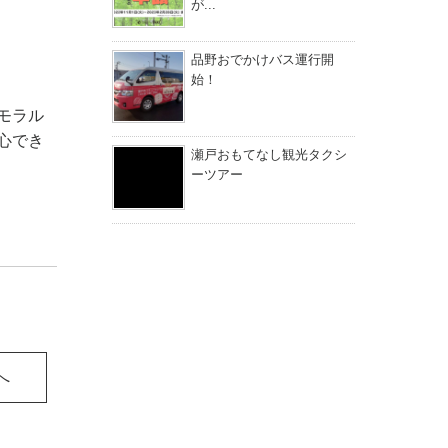
が...
品野おでかけバス運行開
始！
モラル
心でき
瀬戸おもてなし観光タクシ
ーツアー
へ