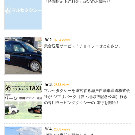
「時間指定予約料金」設定のお知らせ
2.
3734 views
乗合送迎サービス「チョイソコせとあさひ」
3.
2873 views
マルセタクシーを運営する瀬戸自動車運送株式会
社が ジブリパーク（愛・地球博記念公園）行き
の専用ラッピングタクシーの 運行を開始！
4.
2638 views