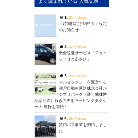
よく読まれている 人気記事
1.
6144 views
「時間指定予約料金」設定
のお知らせ
2.
3748 views
乗合送迎サービス「チョイ
ソコせとあさひ」
3.
2885 views
マルセタクシーを運営する
瀬戸自動車運送株式会社が
ジブリパーク（愛・地球博
記念公園）行きの専用ラッピングタクシ
ーの 運行を開始！
4.
2649 views
貸切バス事業を開始しまし
た