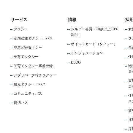
サービス
情報
採
タクシー
シルバー会員（70歳以上10％
女
割引）
定期送迎タクシー・バス
タ
ポイントカード（タクシー）
空港定額タクシー
普
インフォメーション
子育てタクシー
仕
BLOG
子育てタクシー事前登録
瀬
員
ジブリパーク行きタクシー
東
観光タクシー・バス
員
コミュニティバス
仕
ス
貸切バス
貸
採
採